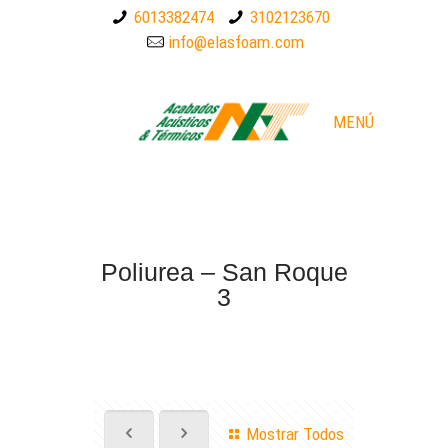
6013382474
3102123670
info@elasfoam.com
MENÚ
Poliurea – San Roque
3
Mostrar Todos