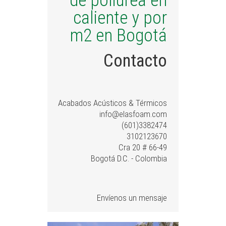
de poliurea en
caliente y por
m2 en Bogotá
Contacto
Acabados Acústicos & Térmicos
info@elasfoam.com
(601)3382474
3102123670
Cra 20 # 66-49
Bogotá D.C. - Colombia
Envíenos un mensaje