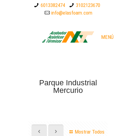
6013382474
3102123670
info@elasfoam.com
MENÚ
Parque Industrial
Mercurio
Mostrar Todos